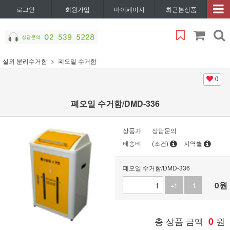
로그인
회원가입
마이페이지
최근본상품
실외 분리수거함
폐오일 수거함
0
폐오일 수거함/DMD-336
상품가
상담문의
배송비
(조건)
지역별
폐오일 수거함/DMD-336
0
원
+1
-1
총 상품 금액
0
원