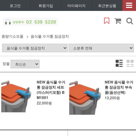
로그인
회원가입
마이페이지
최근본상품
종량기소모품
음식물 수거통 잠금장치
정렬
NEW 음식물 수거
NEW 음식물 수거
통 잠금장치 세트
통 잠금장치 부속
(마스터키포함) B
품(옵션선택)
M1001
13,200원
22,000원