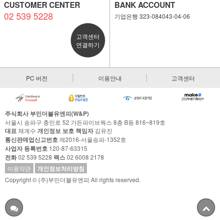
CUSTOMER CENTER
BANK ACCOUNT
02 539 5228
기업은행 323-084043-04-06
고객센터
연결하기
PC 버전
이용안내
고객센터
주식회사 부민더블유엔피(W&P)
서울시 송파구 충민로 52 가든파이브웍스 8층 B동 816~819호
대표
채계수
개인정보 보호 책임자
김유진
통신판매업신고번호
제2016-서울송파-1352호
사업자 등록번호
120-87-63315
전화
02 539 5228
팩스
02 6008 2178
이용약관
개인정보처리방침
Copyright © (주)부민더블유엔피 All rights reserved.