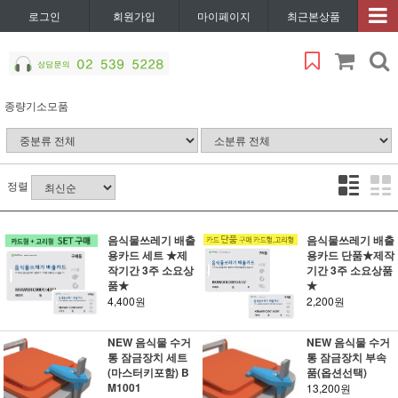
로그인
회원가입
마이페이지
최근본상품
종량기소모품
정렬
음식물쓰레기 배출
음식물쓰레기 배출
용카드 세트 ★제
용카드 단품★제작
작기간 3주 소요상
기간 3주 소요상품
품★
★
4,400원
2,200원
NEW 음식물 수거
NEW 음식물 수거
통 잠금장치 세트
통 잠금장치 부속
(마스터키포함) B
품(옵션선택)
M1001
13,200원