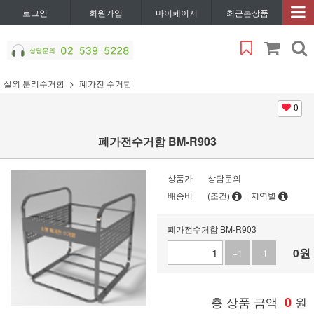
로그인
회원가입
마이페이지
최근본상품
실외 분리수거함
폐가전 수거함
0
폐가전수거함 BM-R903
상품가
상담문의
배송비
(조건)
지역별
폐가전수거함 BM-R903
0
원
+1
-1
총 상품 금액
0
원