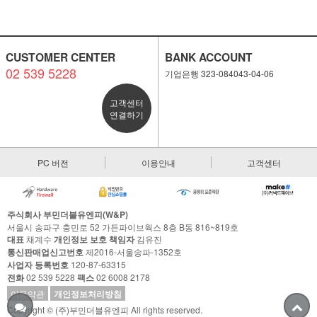
CUSTOMER CENTER
BANK ACCOUNT
02 539 5228
기업은행 323-084043-04-06
고객센터
연결하기
PC 버전
이용안내
고객센터
주식회사 부민더블유엔피(W&P)
서울시 송파구 충민로 52 가든파이브웍스 8층 B동 816~819호
대표
채계수
개인정보 보호 책임자
김유진
통신판매업신고번호
제2016-서울송파-1352호
사업자 등록번호
120-87-63315
전화
02 539 5228
팩스
02 6008 2178
이용약관
개인정보처리방침
Copyright © (주)부민더블유엔피 All rights reserved.