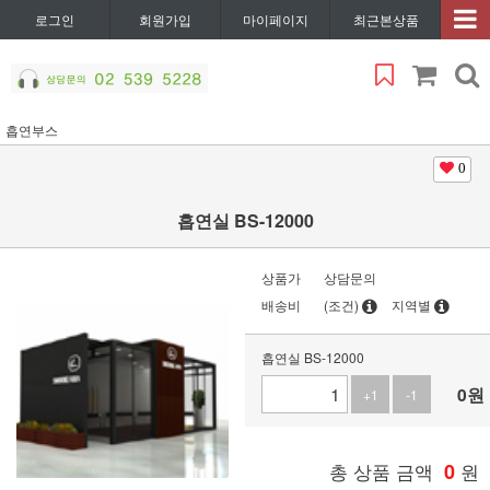
로그인
회원가입
마이페이지
최근본상품
흡연부스
0
흡연실 BS-12000
상품가
상담문의
배송비
(조건)
지역별
흡연실 BS-12000
0
원
+1
-1
총 상품 금액
0
원