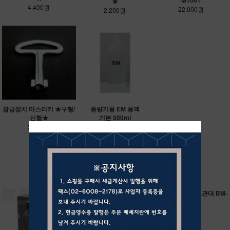
★
4,400원
22,000원
2,200원
잠금장치 마스터키 ★구형/
종량기용 EM 용액
신형★
기본 500ml
2,200원
33,000원
RECOMMEND ITEM
가로변쓰레기통/B
자전거보관대 BM-
M-W700
B005
상단문의
상담문의