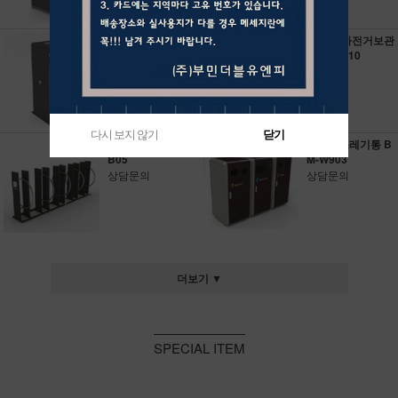
가로변쓰레기통 B
케비넷 자전거보관
M-W600
대 BM-B10
상담문의
상담문의
다시 보지 않기
다시 보지 않기
닫기
닫기
자전거거치대 BM-
가로변쓰레기통 B
B05
M-W903
상담문의
상담문의
더보기 ▼
SPECIAL ITEM