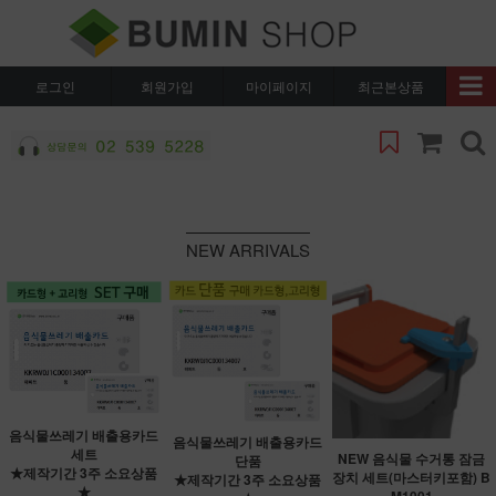
로그인
회원가입
마이페이지
최근본상품
NEW ARRIVALS
음식물쓰레기 배출용카드
음식물쓰레기 배출용카드
세트
NEW 음식물 수거통 잠금
단품
★제작기간 3주 소요상품
장치 세트(마스터키포함) B
★제작기간 3주 소요상품
★
M1001