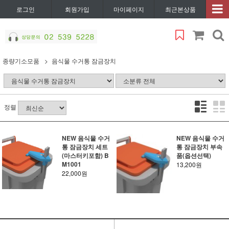
로그인
회원가입
마이페이지
최근본상품
종량기소모품
음식물 수거통 잠금장치
정렬
NEW 음식물 수거
NEW 음식물 수거
통 잠금장치 세트
통 잠금장치 부속
(마스터키포함) B
품(옵션선택)
M1001
13,200원
22,000원