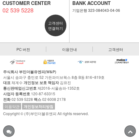
CUSTOMER CENTER
BANK ACCOUNT
02 539 5228
기업은행 323-084043-04-06
고객센터
연결하기
PC 버전
이용안내
고객센터
주식회사 부민더블유엔피(W&P)
서울시 송파구 충민로 52 가든파이브웍스 8층 B동 816~819호
대표
채계수
개인정보 보호 책임자
김유진
통신판매업신고번호
제2016-서울송파-1352호
사업자 등록번호
120-87-63315
전화
02 539 5228
팩스
02 6008 2178
이용약관
개인정보처리방침
Copyright © (주)부민더블유엔피 All rights reserved.