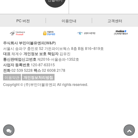
PC 버전
이용안내
고객센터
주식회사 부민더블유엔피(W&P)
서울시 송파구 충민로 52 가든파이브웍스 8층 B동 816~819호
대표
채계수
개인정보 보호 책임자
김유진
통신판매업신고번호
제2016-서울송파-1352호
사업자 등록번호
120-87-63315
전화
02 539 5228
팩스
02 6008 2178
이용약관
개인정보처리방침
Copyright © (주)부민더블유엔피 All rights reserved.