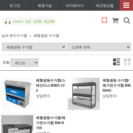
로그인
회원가입
마이페이지
최근본상품
실외 분리수거함
폐형광등 수거함
정렬
폐형광등수거함/스
폐형광등 수거함/
테인리스/BMO-10
폐가전수거함 BM-
2
R800
상담문의
상담문의
폐형광등수거함/폐
가전수거함 BM-R
700
상담문의