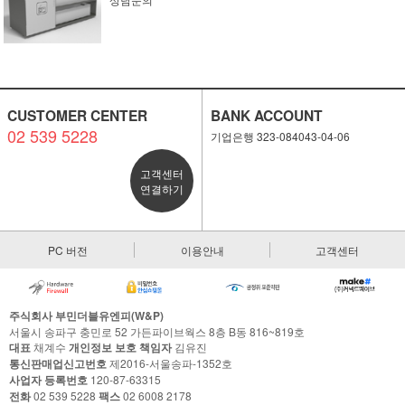
CUSTOMER CENTER
BANK ACCOUNT
02 539 5228
기업은행 323-084043-04-06
고객센터
연결하기
PC 버전
이용안내
고객센터
주식회사 부민더블유엔피(W&P)
서울시 송파구 충민로 52 가든파이브웍스 8층 B동 816~819호
대표
채계수
개인정보 보호 책임자
김유진
통신판매업신고번호
제2016-서울송파-1352호
사업자 등록번호
120-87-63315
전화
02 539 5228
팩스
02 6008 2178