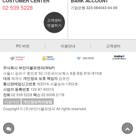
CUSTOMER CENTER
BANK ACCOUNT
02 539 5228
기업은행 323-084043-04-06
고객센터
연결하기
PC 버전
이용안내
고객센터
주식회사 부민더블유엔피(W&P)
서울시 송파구 충민로 52 가든파이브웍스 8층 B동 816~819호
대표
채계수
개인정보 보호 책임자
김유진
통신판매업신고번호
제2016-서울송파-1352호
사업자 등록번호
120-87-63315
전화
02 539 5228
팩스
02 6008 2178
이용약관
개인정보처리방침
Copyright © (주)부민더블유엔피 All rights reserved.