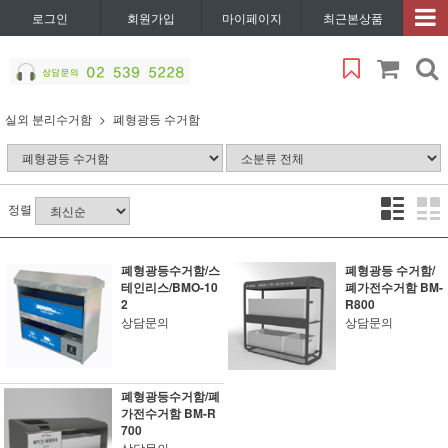
로그인
회원가입
마이페이지
최근본상품
실외 분리수거함
폐형광등 수거함
정렬
폐형광등수거함/스
폐형광등 수거함/
테인리스/BMO-10
폐가전수거함 BM-
2
R800
상담문의
상담문의
폐형광등수거함/폐
가전수거함 BM-R
700
상담문의