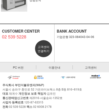
CUSTOMER CENTER
BANK ACCOUNT
02 539 5228
기업은행 323-084043-04-06
고객센터
연결하기
PC 버전
이용안내
고객센터
주식회사 부민더블유엔피(W&P)
서울시 송파구 충민로 52 가든파이브웍스 8층 B동 816~819호
대표
채계수
개인정보 보호 책임자
김유진
통신판매업신고번호
제2016-서울송파-1352호
사업자 등록번호
120-87-63315
전화
02 539 5228
팩스
02 6008 2178