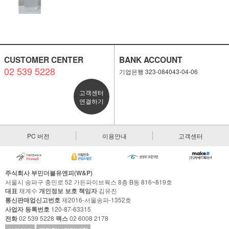
CUSTOMER CENTER
BANK ACCOUNT
02 539 5228
기업은행 323-084043-04-06
고객센터
연결하기
PC 버전
이용안내
고객센터
주식회사 부민더블유엔피(W&P)
서울시 송파구 충민로 52 가든파이브웍스 8층 B동 816~819호
대표
채계수
개인정보 보호 책임자
김유진
통신판매업신고번호
제2016-서울송파-1352호
사업자 등록번호
120-87-63315
전화
02 539 5228
팩스
02 6008 2178