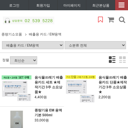
로그인
회원가입
마이페이지
최근본상품
종량기소모품
배출용 카드 / EM용액
정렬
음식물쓰레기 배출
음식물쓰레기 배출
용카드 세트 ★제
용카드 단품★제작
작기간 3주 소요상
기간 3주 소요상품
품★
★
4,400원
2,200원
종량기용 EM 용액
기본 500ml
33,000원