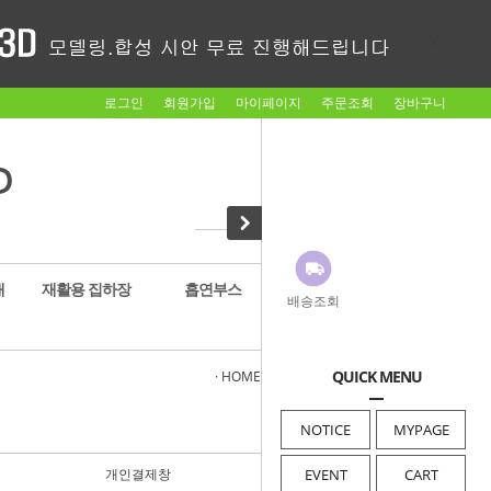
로그인
회원가입
마이페이지
주문조회
장바구니
대
재활용 집하장
흡연부스
암롤박스
배송조회
QUICK MENU
· HOME
>
종량기소모품
>
개인결제창
NOTICE
MYPAGE
개인결제창
음식물종량기케노피(1)
EVENT
CART