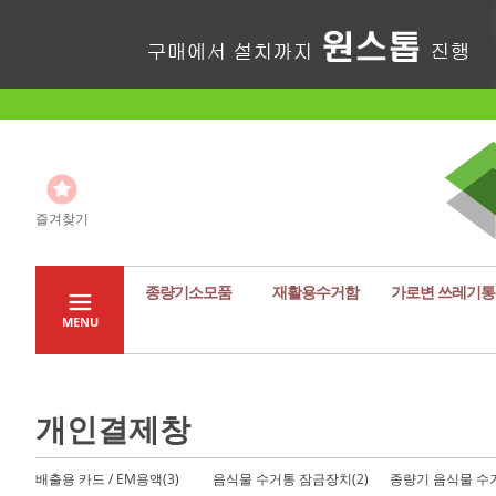
즐겨찾기
종량기소모품
재활용수거함
가로변 쓰레기통
MENU
개인결제창
배출용 카드 / EM용액(3)
음식물 수거통 잠금장치(2)
종량기 음식물 수