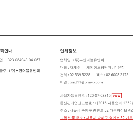
좌안내
업체정보
업
323-084043-04-067
업체명 : (주)부민더블유엔피
대표 : 채계수
개인정보담당자 : 김유진
금주 : (주)부민더블유엔피
전화 : 02 539 5228
팩스 : 02 6008 2178
메일 : bm311@bmwp.co.kr
사업자등록번호 : 120-87-63315
VIEW
통신판매업신고번호 : 제2016-서울송파-1352
주소 : 서울시 송파구 충민로 52 가든파이브웍스 
교환,반품 주소 : 서울시 송파구 충민로 52 가든