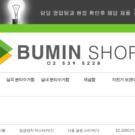
실외 분리수거함
실내 분리수거함
제설함
자전거 보관
거통
잠금장치 마스터키(1)
사용 설명 스티커(1)
EZ-200C(1)