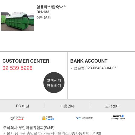
암롤박스/압축박스
DH-133
상담문의
CUSTOMER CENTER
BANK ACCOUNT
02 539 5228
기업은행 323-084043-04-06
고객센터
연결하기
PC 버전
이용안내
고객센터
주식회사 부민더블유엔피(W&P)
서울시 송파구 충민로 52 가든파이브웍스 8층 B동 816~819호